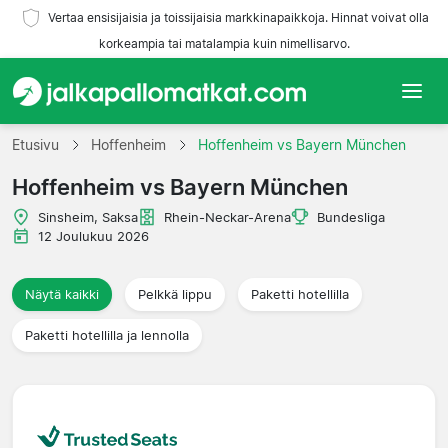
Vertaa ensisijaisia ja toissijaisia markkinapaikkoja. Hinnat voivat olla
korkeampia tai matalampia kuin nimellisarvo.
Etusivu
Etusivu
Hoffenheim
Hoffenheim vs Bayern München
Hoffenheim vs Bayern München
Joukkueet
Sinsheim, Saksa
Rhein-Neckar-Arena
Bundesliga
Liigat
12 Joulukuu 2026
Matkatoimistoja
Näytä kaikki
Pelkkä lippu
Paketti hotellilla
Paketti hotellilla ja lennolla