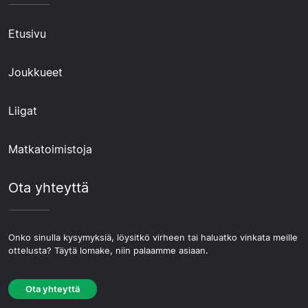
Etusivu
Joukkueet
Liigat
Matkatoimistoja
Ota yhteyttä
Onko sinulla kysymyksiä, löysitkö virheen tai haluatko vinkata meille
ottelusta? Täytä lomake, niin palaamme asiaan.
Ota yhteyttä