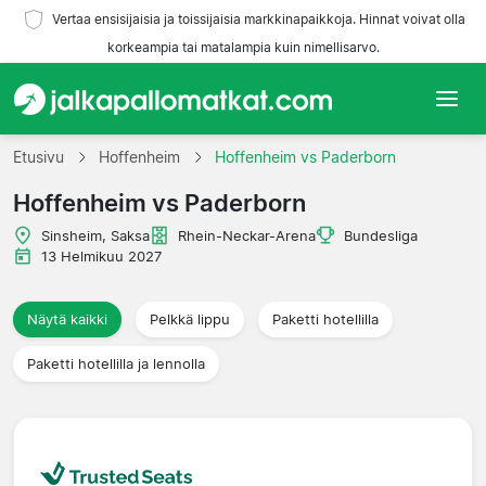
Vertaa ensisijaisia ja toissijaisia markkinapaikkoja. Hinnat voivat olla
korkeampia tai matalampia kuin nimellisarvo.
Etusivu
Etusivu
Hoffenheim
Hoffenheim vs Paderborn
Hoffenheim vs Paderborn
Joukkueet
Sinsheim, Saksa
Rhein-Neckar-Arena
Bundesliga
Liigat
13 Helmikuu 2027
Matkatoimistoja
Näytä kaikki
Pelkkä lippu
Paketti hotellilla
Paketti hotellilla ja lennolla