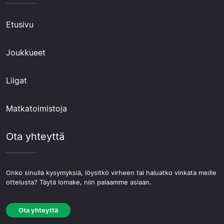
Etusivu
Joukkueet
Liigat
Matkatoimistoja
Ota yhteyttä
Onko sinulla kysymyksiä, löysitkö virheen tai haluatko vinkata meille
ottelusta? Täytä lomake, niin palaamme asiaan.
Ota yhteyttä