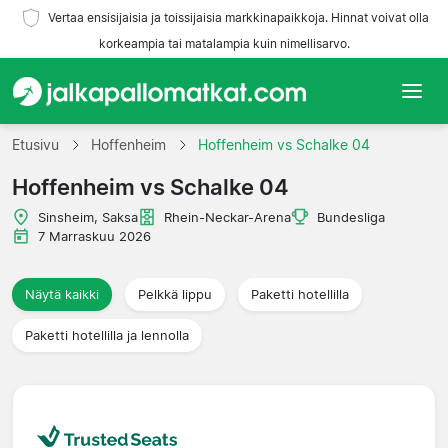
Vertaa ensisijaisia ja toissijaisia markkinapaikkoja. Hinnat voivat olla
korkeampia tai matalampia kuin nimellisarvo.
Etusivu
Etusivu
Hoffenheim
Hoffenheim vs Schalke 04
Hoffenheim vs Schalke 04
Joukkueet
Sinsheim, Saksa
Rhein-Neckar-Arena
Bundesliga
Liigat
7 Marraskuu 2026
Matkatoimistoja
Näytä kaikki
Pelkkä lippu
Paketti hotellilla
Paketti hotellilla ja lennolla