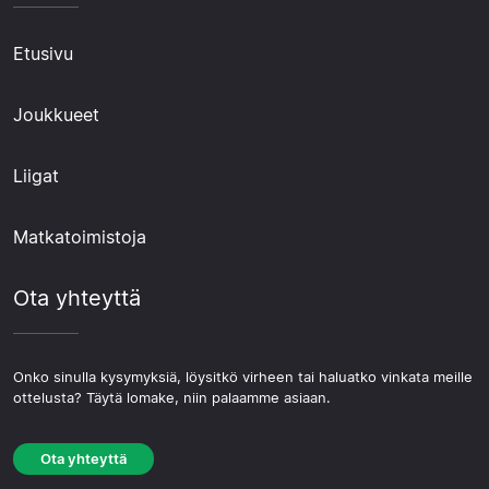
Etusivu
Joukkueet
Liigat
Matkatoimistoja
Ota yhteyttä
Onko sinulla kysymyksiä, löysitkö virheen tai haluatko vinkata meille
ottelusta? Täytä lomake, niin palaamme asiaan.
Ota yhteyttä