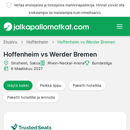
Vertaa ensisijaisia ja toissijaisia markkinapaikkoja. Hinnat voivat olla
korkeampia tai matalampia kuin nimellisarvo.
Etusivu
Etusivu
Hoffenheim
Hoffenheim vs Werder Bremen
Hoffenheim vs Werder Bremen
Joukkueet
Sinsheim, Saksa
Rhein-Neckar-Arena
Bundesliga
Liigat
6 Maaliskuu 2027
Matkatoimistoja
Näytä kaikki
Pelkkä lippu
Paketti hotellilla
Paketti hotellilla ja lennolla