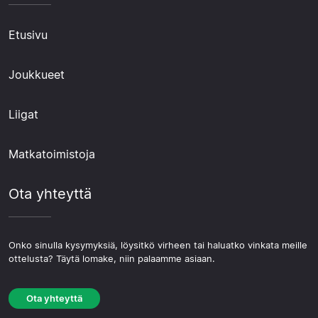
Etusivu
Joukkueet
Liigat
Matkatoimistoja
Ota yhteyttä
Onko sinulla kysymyksiä, löysitkö virheen tai haluatko vinkata meille
ottelusta? Täytä lomake, niin palaamme asiaan.
Ota yhteyttä