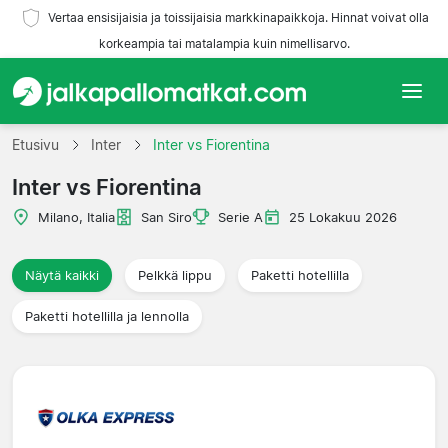
Vertaa ensisijaisia ja toissijaisia markkinapaikkoja. Hinnat voivat olla
korkeampia tai matalampia kuin nimellisarvo.
Etusivu
Etusivu
Inter
Inter vs Fiorentina
Inter vs Fiorentina
Joukkueet
Milano, Italia
San Siro
Serie A
25 Lokakuu 2026
Liigat
Näytä kaikki
Pelkkä lippu
Paketti hotellilla
Matkatoimistoja
Paketti hotellilla ja lennolla