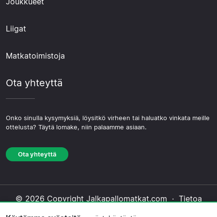
Joukkueet
Liigat
Matkatoimistoja
Ota yhteyttä
Onko sinulla kysymyksiä, löysitkö virheen tai haluatko vinkata meille
ottelusta? Täytä lomake, niin palaamme asiaan.
Ota yhteyttä
© 2026 Copyright Jalkapallomatkat.com ·
Tietoa
Meistä
·
Ota yhteyttä
·
Tietosuojakäytäntö
·