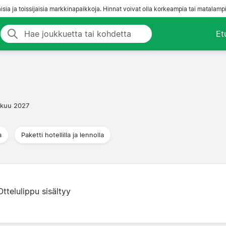
aisia ja toissijaisia markkinapaikkoja. Hinnat voivat olla korkeampia tai matalampi
Et
ikuu 2027
a
Paketti hotellilla ja lennolla
Ottelulippu sisältyy