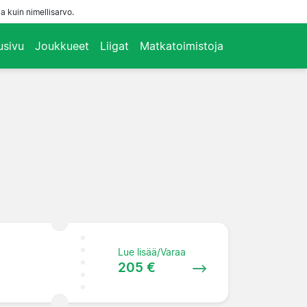
a kuin nimellisarvo.
usivu
Joukkueet
Liigat
Matkatoimistoja
Lue lisää/Varaa
205 €