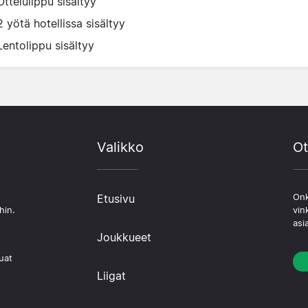
Ottelulippu sisältyy
2 yötä hotellissa sisältyy
Lentolippu sisältyy
Valikko
Ot
Etusivu
Onk
hin.
vin
asi
Joukkueet
uat
Liigat