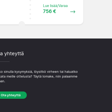
Lue lisää/Varaa
756 €
a yhteyttä
o sinulla kysymyksiä, löysitkö virheen tai haluatko
kata meille ottelusta? Täytä lomake, niin palaamme
aan.
Ota yhteyttä