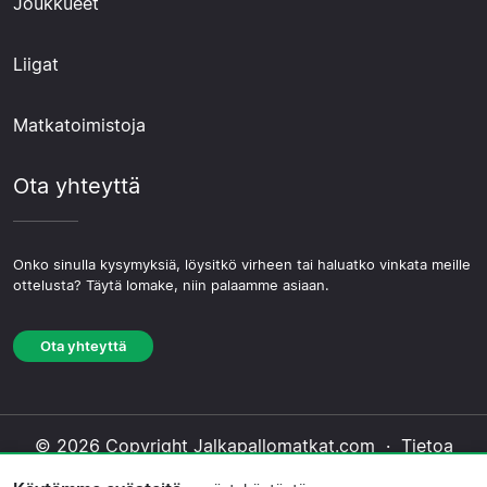
Joukkueet
Liigat
Matkatoimistoja
Ota yhteyttä
Onko sinulla kysymyksiä, löysitkö virheen tai haluatko vinkata meille
ottelusta? Täytä lomake, niin palaamme asiaan.
Ota yhteyttä
© 2026 Copyright Jalkapallomatkat.com ·
Tietoa
Meistä
·
Ota yhteyttä
·
Tietosuojakäytäntö
·