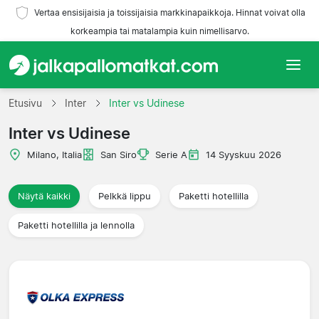
Vertaa ensisijaisia ja toissijaisia markkinapaikkoja. Hinnat voivat olla
korkeampia tai matalampia kuin nimellisarvo.
Etusivu
Etusivu
Inter
Inter vs Udinese
Inter vs Udinese
Joukkueet
Milano, Italia
San Siro
Serie A
14 Syyskuu 2026
Liigat
Näytä kaikki
Pelkkä lippu
Paketti hotellilla
Matkatoimistoja
Paketti hotellilla ja lennolla