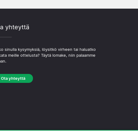
a yhteyttä
o sinulla kysymyksiä, löysitkö virheen tai haluatko
kata meille ottelusta? Täytä lomake, niin palaamme
aan.
Ota yhteyttä