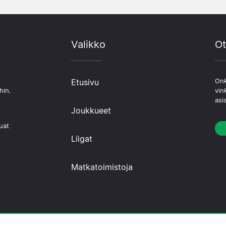
Valikko
Ot
Etusivu
Onk
hin.
vin
asi
Joukkueet
uat
Liigat
Matkatoimistoja