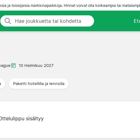
aisia ja toissijaisia markkinapaikkoja. Hinnat voivat olla korkeampia tai matalampi
Et
eague
10 Helmikuu 2027
a
Paketti hotellilla ja lennolla
Ottelulippu sisältyy