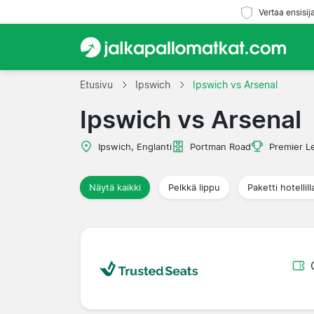
Vertaa ensisij
Etusivu
Ipswich
Ipswich vs Arsenal
Ipswich vs Arsenal
Ipswich, Englanti
Portman Road
Premier L
Näytä kaikki
Pelkkä lippu
Paketti hotellill