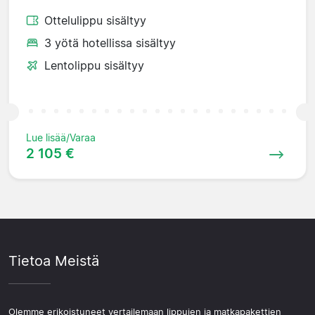
Ottelulippu sisältyy
3 yötä hotellissa sisältyy
Lentolippu sisältyy
Lue lisää/Varaa
2 105 €
Tietoa Meistä
Olemme erikoistuneet vertailemaan lippujen ja matkapakettien