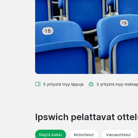
5 yritystä myy lippuja
3 yritystä myy matkap
Ipswich pelattavat otte
Näytä kaikki
Kotiottelut
Vierasottelut