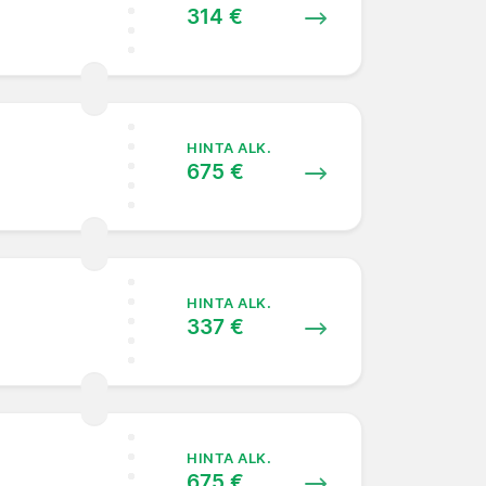
314 €
HINTA ALK.
675 €
HINTA ALK.
337 €
HINTA ALK.
675 €