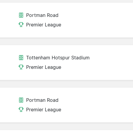
Portman Road
Premier League
Tottenham Hotspur Stadium
Premier League
Portman Road
Premier League