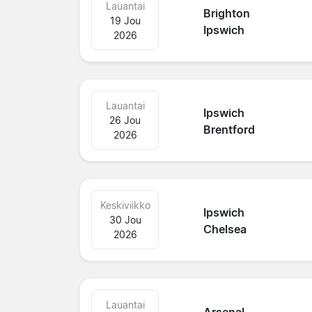
Lauantai
Brighton
19 Jou
Ipswich
2026
Lauantai
Ipswich
26 Jou
Brentford
2026
Keskiviikko
Ipswich
30 Jou
Chelsea
2026
Lauantai