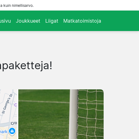
a kuin nimellisarvo.
usivu
Joukkueet
Liigat
Matkatoimistoja
apaketteja!