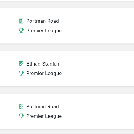
Portman Road
Premier League
Etihad Stadium
Premier League
Portman Road
Premier League