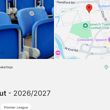
aketteja
lut
- 2026/2027
Premier League