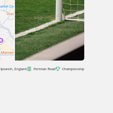
Ipswich, Englanti
Portman Road
Championship