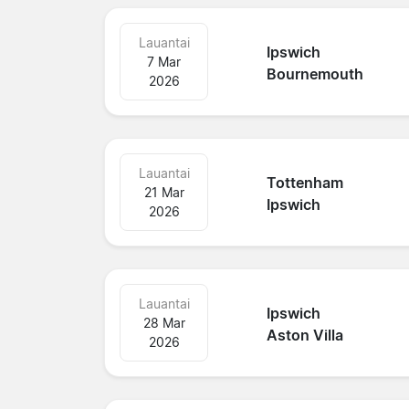
Lauantai
Ipswich
7 Mar
Bournemouth
2026
Lauantai
Tottenham
21 Mar
Ipswich
2026
Lauantai
Ipswich
28 Mar
Aston Villa
2026