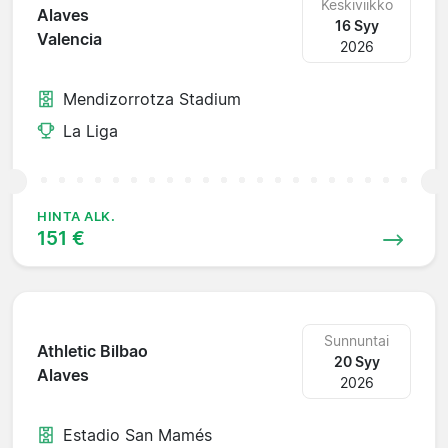
Keskiviikko
Alaves
16 Syy
Valencia
2026
Mendizorrotza Stadium
La Liga
HINTA ALK.
151 €
Sunnuntai
Athletic Bilbao
20 Syy
Alaves
2026
Estadio San Mamés