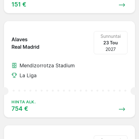
151 €
Sunnuntai
Alaves
23 Tou
Real Madrid
2027
Mendizorrotza Stadium
La Liga
HINTA ALK.
754 €