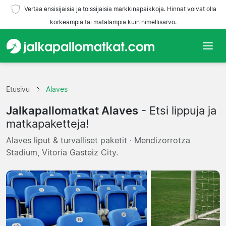
Vertaa ensisijaisia ja toissijaisia markkinapaikkoja. Hinnat voivat olla
korkeampia tai matalampia kuin nimellisarvo.
Etusivu
Etusivu
Alaves
Joukkueet
Jalkapallomatkat Alaves
- Etsi lippuja ja
Liigat
matkapaketteja!
Alaves liput & turvalliset paketit · Mendizorrotza
Matkatoimistoja
Stadium, Vitoria Gasteiz City.