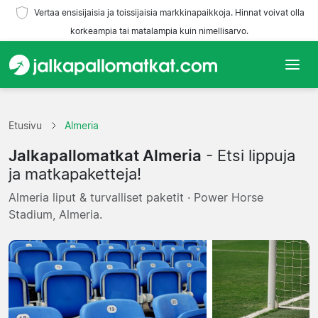
Vertaa ensisijaisia ja toissijaisia markkinapaikkoja. Hinnat voivat olla
korkeampia tai matalampia kuin nimellisarvo.
Etusivu
Etusivu
Almeria
Joukkueet
Jalkapallomatkat Almeria
- Etsi lippuja
Liigat
ja matkapaketteja!
Almeria liput & turvalliset paketit · Power Horse
Matkatoimistoja
Stadium, Almeria.