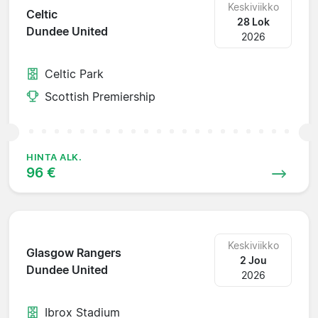
Keskiviikko
Celtic
28 Lok
Dundee United
2026
Celtic Park
Scottish Premiership
HINTA ALK.
96 €
Keskiviikko
Glasgow Rangers
2 Jou
Dundee United
2026
Ibrox Stadium