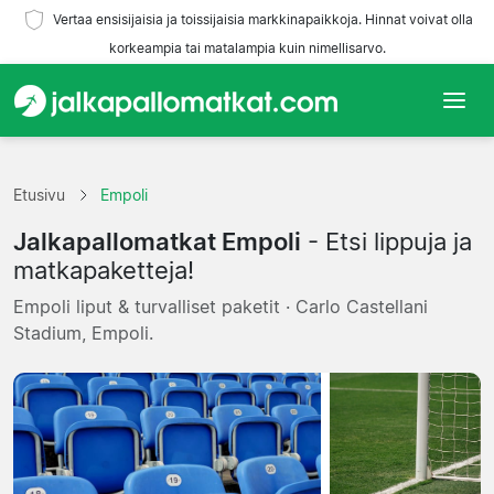
Vertaa ensisijaisia ja toissijaisia markkinapaikkoja. Hinnat voivat olla
korkeampia tai matalampia kuin nimellisarvo.
Etusivu
Etusivu
Empoli
Joukkueet
Jalkapallomatkat Empoli
- Etsi lippuja ja
Liigat
matkapaketteja!
Empoli liput & turvalliset paketit · Carlo Castellani
Matkatoimistoja
Stadium, Empoli.