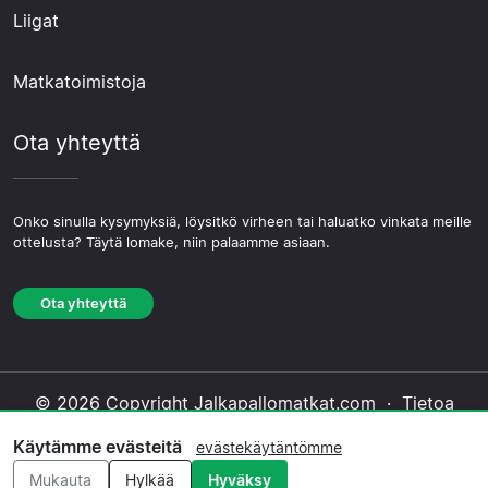
Liigat
Matkatoimistoja
Ota yhteyttä
Onko sinulla kysymyksiä, löysitkö virheen tai haluatko vinkata meille
ottelusta? Täytä lomake, niin palaamme asiaan.
Ota yhteyttä
© 2026 Copyright Jalkapallomatkat.com ·
Tietoa
Meistä
·
Ota yhteyttä
·
Tietosuojakäytäntö
·
Käytämme evästeitä
evästekäytäntömme
Evästekäytäntö
·
Toimituksellinen käytäntö
Mukauta
Hylkää
Hyväksy