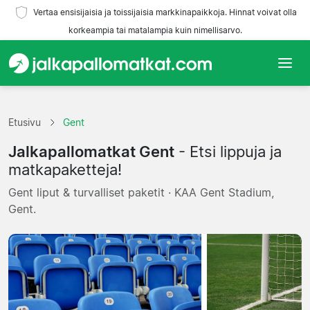
Vertaa ensisijaisia ja toissijaisia markkinapaikkoja. Hinnat voivat olla
korkeampia tai matalampia kuin nimellisarvo.
Etusivu
Etusivu
Gent
Joukkueet
Jalkapallomatkat Gent
- Etsi lippuja ja
Liigat
matkapaketteja!
Gent liput & turvalliset paketit · KAA Gent Stadium,
Matkatoimistoja
Gent.