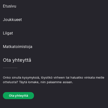
Etusivu
Joukkueet
Liigat
Matkatoimistoja
Ota yhteyttä
Onko sinulla kysymyksiä, löysitkö virheen tai haluatko vinkata meille
ottelusta? Täytä lomake, niin palaamme asiaan.
Ota yhteyttä