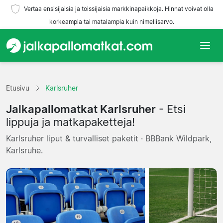
Vertaa ensisijaisia ja toissijaisia markkinapaikkoja. Hinnat voivat olla
korkeampia tai matalampia kuin nimellisarvo.
Etusivu
Etusivu
Karlsruher
Joukkueet
Jalkapallomatkat Karlsruher
- Etsi
Liigat
lippuja ja matkapaketteja!
Karlsruher liput & turvalliset paketit · BBBank Wildpark,
Matkatoimistoja
Karlsruhe.