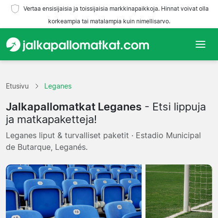
Vertaa ensisijaisia ja toissijaisia markkinapaikkoja. Hinnat voivat olla
korkeampia tai matalampia kuin nimellisarvo.
Etusivu
Etusivu
Leganes
Joukkueet
Jalkapallomatkat Leganes
- Etsi lippuja
Liigat
ja matkapaketteja!
Leganes liput & turvalliset paketit · Estadio Municipal
Matkatoimistoja
de Butarque, Leganés.