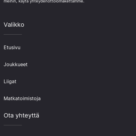
meihin, käytä yhteydenottolomakettamme.
Valikko
Etusivu
Joukkueet
Liigat
Matkatoimistoja
Ota yhteyttä