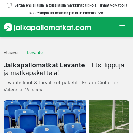
Vertaa ensisijaisia ja toissijaisia markkinapaikkoja. Hinnat voivat olla
korkeampia tai matalampia kuin nimellisarvo.
Etusivu
Etusivu
Levante
Joukkueet
Jalkapallomatkat Levante
- Etsi lippuja
Liigat
ja matkapaketteja!
Levante liput & turvalliset paketit · Estadi Ciutat de
Matkatoimistoja
València, Valencia.