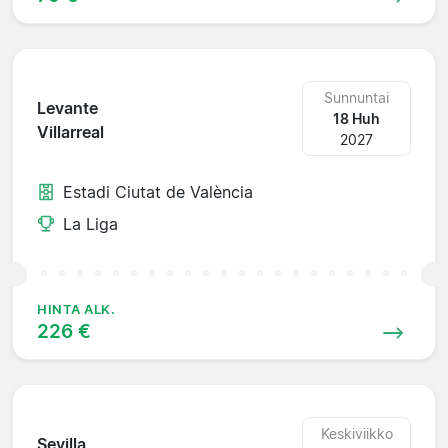
Sunnuntai
Levante
18 Huh
Villarreal
2027
Estadi Ciutat de València
La Liga
HINTA ALK.
226 €
Keskiviikko
Sevilla