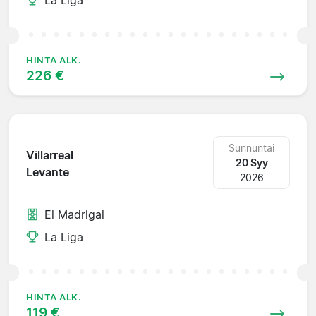
HINTA ALK.
226 €
Sunnuntai
Villarreal
20 Syy
Levante
2026
El Madrigal
La Liga
HINTA ALK.
119 €