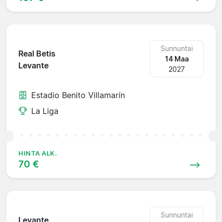
Sunnuntai
Real Betis
14 Maa
Levante
2027
Estadio Benito Villamarín
La Liga
HINTA ALK.
70 €
Sunnuntai
Levante