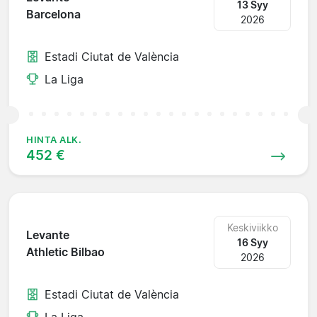
13 Syy
Barcelona
2026
Estadi Ciutat de València
La Liga
HINTA ALK.
452 €
Keskiviikko
Levante
16 Syy
Athletic Bilbao
2026
Estadi Ciutat de València
La Liga