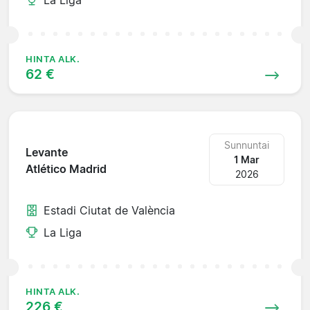
HINTA ALK.
62 €
Sunnuntai
Levante
1 Mar
Atlético Madrid
2026
Estadi Ciutat de València
La Liga
HINTA ALK.
226 €