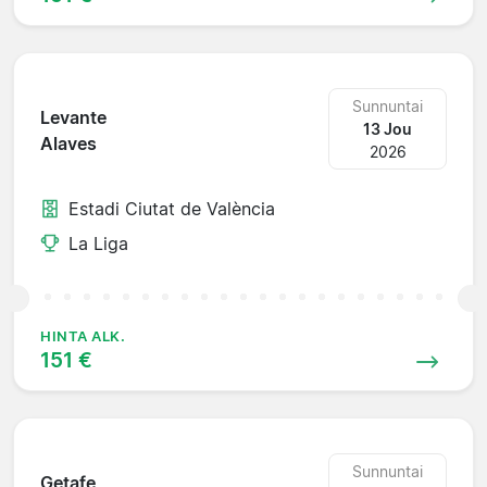
Sunnuntai
Levante
13 Jou
Alaves
2026
Estadi Ciutat de València
La Liga
HINTA ALK.
151 €
Sunnuntai
Getafe