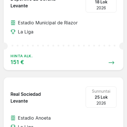
18 Lok
Levante
2026
Estadio Municipal de Riazor
La Liga
HINTA ALK.
151 €
Sunnuntai
Real Sociedad
25 Lok
Levante
2026
Estadio Anoeta
La Liga