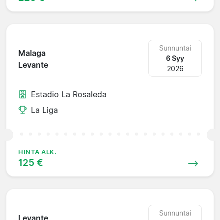
Sunnuntai
Malaga
6 Syy
Levante
2026
Estadio La Rosaleda
La Liga
HINTA ALK.
125 €
Sunnuntai
Levante