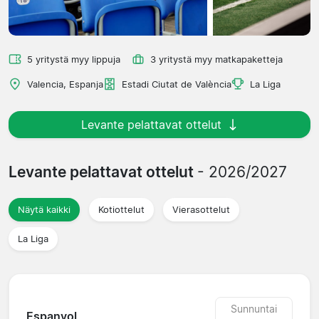
5 yritystä myy lippuja
3 yritystä myy matkapaketteja
Valencia, Espanja
Estadi Ciutat de València
La Liga
Levante pelattavat ottelut
Levante pelattavat ottelut
- 2026/2027
Näytä kaikki
Kotiottelut
Vierasottelut
La Liga
Sunnuntai
Espanyol