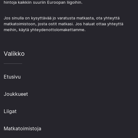
hintoja kaikkiin suuriin Euroopan liigoihin.
Jos sinulla on kysyttävää jo varatusta matkasta, ota yhteyttä
matkatoimistoon, josta ostit matkasi. Jos haluat ottaa yhteyttä
meihin, käytä yhteydenottolomakettamme.
Valikko
Etusivu
Joukkueet
Liigat
Matkatoimistoja