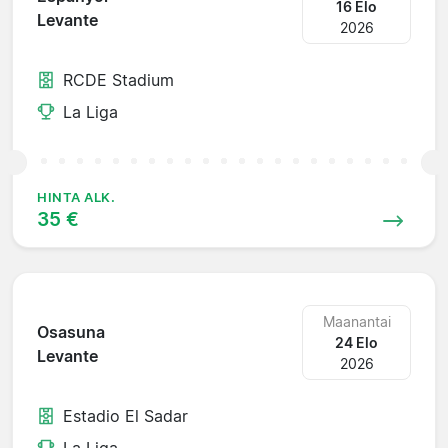
16 Elo
Levante
2026
RCDE Stadium
La Liga
HINTA ALK.
35 €
Maanantai
Osasuna
24 Elo
Levante
2026
Estadio El Sadar
La Liga