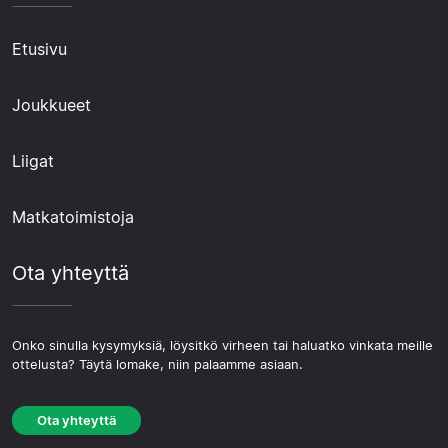
Etusivu
Joukkueet
Liigat
Matkatoimistoja
Ota yhteyttä
Onko sinulla kysymyksiä, löysitkö virheen tai haluatko vinkata meille
ottelusta? Täytä lomake, niin palaamme asiaan.
Ota yhteyttä