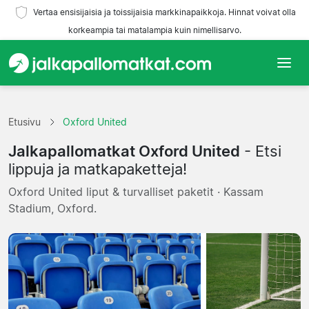
Vertaa ensisijaisia ja toissijaisia markkinapaikkoja. Hinnat voivat olla
korkeampia tai matalampia kuin nimellisarvo.
Etusivu
Etusivu
Oxford United
Joukkueet
Jalkapallomatkat Oxford United
- Etsi
Liigat
lippuja ja matkapaketteja!
Oxford United liput & turvalliset paketit · Kassam
Matkatoimistoja
Stadium, Oxford.