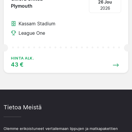
26 Jou
Plymouth
2026
Kassam Stadium
League One
HINTA ALK.
43 €
Tietoa Meistä
Olemme erikoistuneet vertailemaan lippujen ja matkapakettien