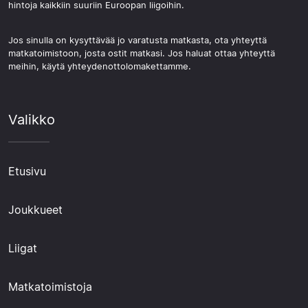
hintoja kaikkiin suuriin Euroopan liigoihin.
Jos sinulla on kysyttävää jo varatusta matkasta, ota yhteyttä
matkatoimistoon, josta ostit matkasi. Jos haluat ottaa yhteyttä
meihin, käytä yhteydenottolomakettamme.
Valikko
Etusivu
Joukkueet
Liigat
Matkatoimistoja