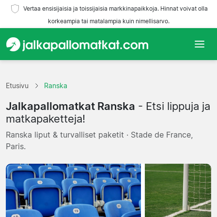
Vertaa ensisijaisia ja toissijaisia markkinapaikkoja. Hinnat voivat olla
korkeampia tai matalampia kuin nimellisarvo.
Etusivu
Etusivu
Ranska
Joukkueet
Jalkapallomatkat Ranska
- Etsi lippuja ja
Liigat
matkapaketteja!
Ranska liput & turvalliset paketit · Stade de France,
Matkatoimistoja
Paris.