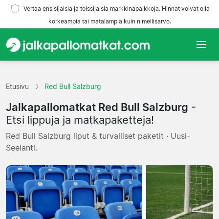
Vertaa ensisijaisia ja toissijaisia markkinapaikkoja. Hinnat voivat olla
korkeampia tai matalampia kuin nimellisarvo.
Etusivu
Etusivu
Red Bull Salzburg
Joukkueet
Jalkapallomatkat Red Bull Salzburg
-
Liigat
Etsi lippuja ja matkapaketteja!
Red Bull Salzburg liput & turvalliset paketit · Uusi-
Matkatoimistoja
Seelanti.