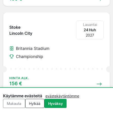
Lauantai
Stoke
24 Huh
Lincoln City
2027
Britannia Stadium
Championship
HINTA ALK.
156 €
Käytämme evästeitä
evästekäytäntömme
Mukauta
Hylkää
Hyväksy
Lauantai
Millwall