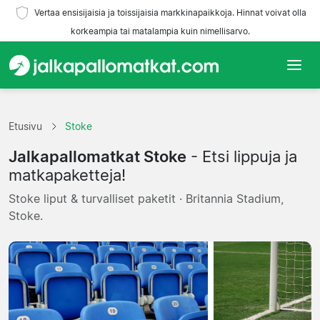
Vertaa ensisijaisia ja toissijaisia markkinapaikkoja. Hinnat voivat olla
korkeampia tai matalampia kuin nimellisarvo.
Etusivu
Etusivu
Stoke
Joukkueet
Jalkapallomatkat Stoke
- Etsi lippuja ja
Liigat
matkapaketteja!
Stoke liput & turvalliset paketit · Britannia Stadium,
Matkatoimistoja
Stoke.