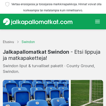
Vertaa ensisijaisia ja toissijaisia markkinapaikkoja. Hinnat voivat olla
korkeampia tai matalampia kuin nimellisarvo.
Etusivu
Etusivu
Swindon
Joukkueet
Jalkapallomatkat Swindon
- Etsi lippuja
Liigat
ja matkapaketteja!
Swindon liput & turvalliset paketit · County Ground,
Matkatoimistoja
Swindon.