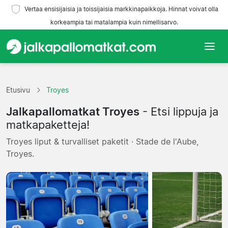
Vertaa ensisijaisia ja toissijaisia markkinapaikkoja. Hinnat voivat olla
korkeampia tai matalampia kuin nimellisarvo.
Etusivu
Etusivu
Troyes
Joukkueet
Jalkapallomatkat Troyes
- Etsi lippuja ja
Liigat
matkapaketteja!
Troyes liput & turvalliset paketit · Stade de l'Aube,
Matkatoimistoja
Troyes.