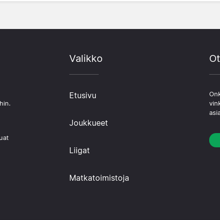
Valikko
Ot
Etusivu
Onk
hin.
vin
asi
Joukkueet
uat
Liigat
Matkatoimistoja