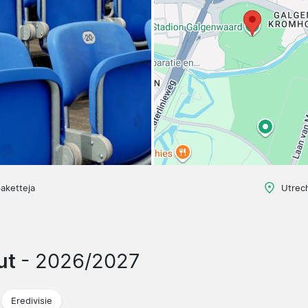
aketteja
Utrec
lut
- 2026/2027
Eredivisie