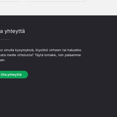
a yhteyttä
o sinulla kysymyksiä, löysitkö virheen tai haluatko
kata meille ottelusta? Täytä lomake, niin palaamme
aan.
Ota yhteyttä