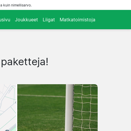
a kuin nimellisarvo.
usivu
Joukkueet
Liigat
Matkatoimistoja
apaketteja!