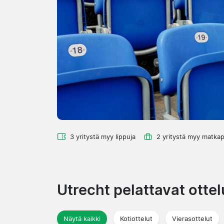
3 yritystä myy lippuja
2 yritystä myy matkap
Utrecht pelattavat otte
Näytä kaikki
Kotiottelut
Vierasottelut