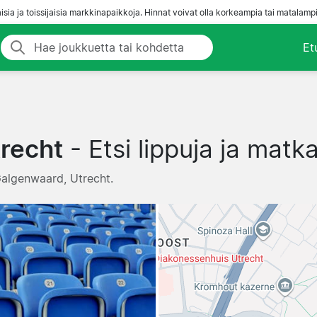
aisia ja toissijaisia markkinapaikkoja. Hinnat voivat olla korkeampia tai matalampi
Et
trecht
- Etsi lippuja ja matk
 Galgenwaard, Utrecht.