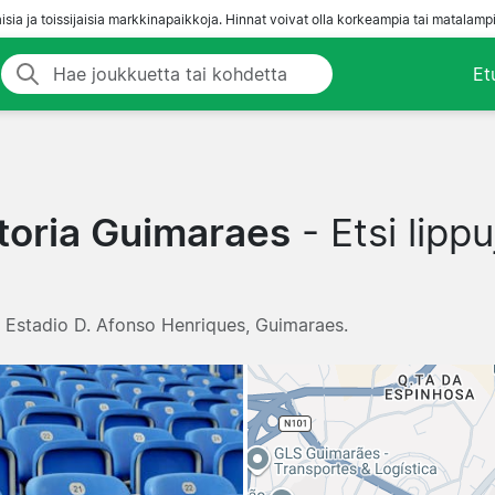
aisia ja toissijaisia markkinapaikkoja. Hinnat voivat olla korkeampia tai matalampi
Et
toria Guimaraes
- Etsi lippu
t · Estadio D. Afonso Henriques, Guimaraes.