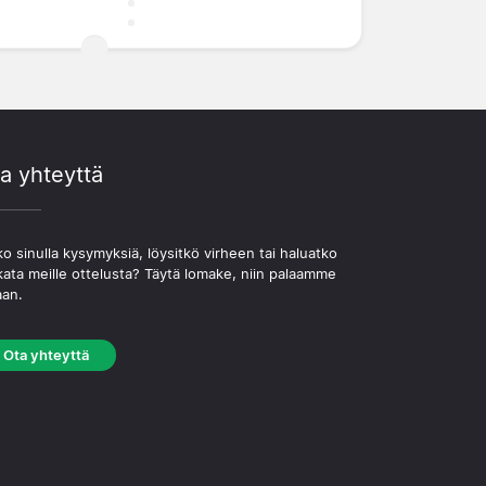
a yhteyttä
o sinulla kysymyksiä, löysitkö virheen tai haluatko
kata meille ottelusta? Täytä lomake, niin palaamme
aan.
Ota yhteyttä