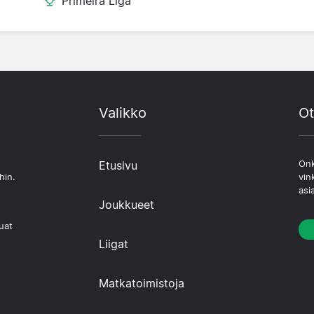
Primeira Liga
Valikko
Ot
Etusivu
Onk
hin.
vin
asi
Joukkueet
uat
Liigat
Matkatoimistoja