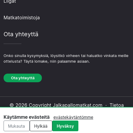
Liigat
Matkatoimistoja
Ota yhteyttä
Onko sinulla kysymyksiä, löysitkö virheen tai haluatko vinkata meille
ottelusta? Täytä lomake, niin palaamme asiaan.
Ota yhteyttä
© 2026 Copyright Jalkapallomatkat.com ·
Tietoa
Meistä
·
Ota yhteyttä
·
Tietosuojakäytäntö
·
Käytämme evästeitä
evästekäytäntömme
Evästekäytäntö
·
Toimituksellinen käytäntö
Mukauta
Hylkää
Hyväksy