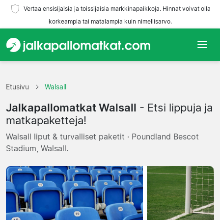
Vertaa ensisijaisia ja toissijaisia markkinapaikkoja. Hinnat voivat olla
korkeampia tai matalampia kuin nimellisarvo.
Etusivu
Etusivu
Walsall
Joukkueet
Jalkapallomatkat Walsall
- Etsi lippuja ja
Liigat
matkapaketteja!
Walsall liput & turvalliset paketit · Poundland Bescot
Matkatoimistoja
Stadium, Walsall.