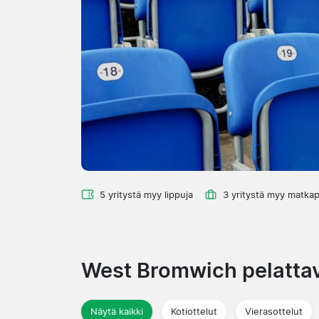
5 yritystä myy lippuja
3 yritystä myy matkap
West Bromwich pelattav
Näytä kaikki
Kotiottelut
Vierasottelut