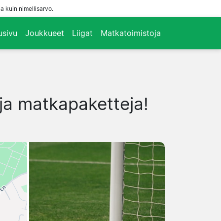
a kuin nimellisarvo.
usivu
Joukkueet
Liigat
Matkatoimistoja
 ja matkapaketteja!