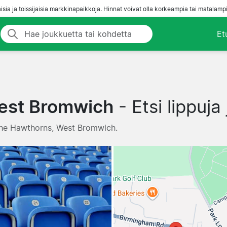
aisia ja toissijaisia markkinapaikkoja. Hinnat voivat olla korkeampia tai matalampi
Et
West Bromwich
- Etsi lippuja
 The Hawthorns, West Bromwich.