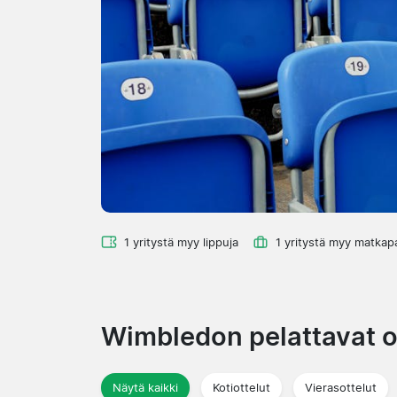
1 yritystä myy lippuja
1 yritystä myy matkap
Wimbledon pelattavat o
Näytä kaikki
Kotiottelut
Vierasottelut