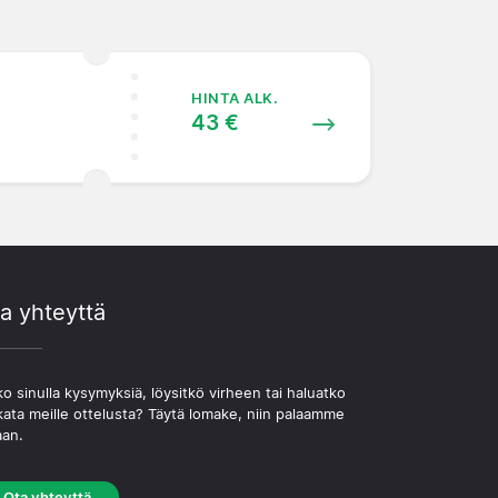
HINTA ALK.
43 €
a yhteyttä
o sinulla kysymyksiä, löysitkö virheen tai haluatko
kata meille ottelusta? Täytä lomake, niin palaamme
aan.
Ota yhteyttä