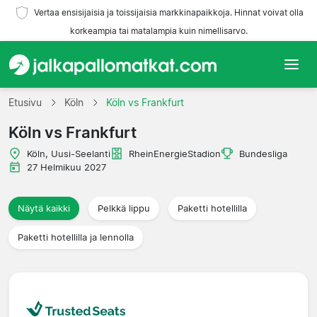
Vertaa ensisijaisia ja toissijaisia markkinapaikkoja. Hinnat voivat olla
korkeampia tai matalampia kuin nimellisarvo.
Etusivu
Etusivu
Köln
Köln vs Frankfurt
Köln vs Frankfurt
Joukkueet
Köln, Uusi-Seelanti
RheinEnergieStadion
Bundesliga
Liigat
27 Helmikuu 2027
Matkatoimistoja
Näytä kaikki
Pelkkä lippu
Paketti hotellilla
Paketti hotellilla ja lennolla