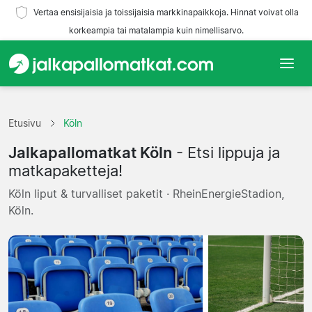
Vertaa ensisijaisia ja toissijaisia markkinapaikkoja. Hinnat voivat olla
korkeampia tai matalampia kuin nimellisarvo.
Etusivu
Etusivu
Köln
Joukkueet
Jalkapallomatkat Köln
- Etsi lippuja ja
Liigat
matkapaketteja!
Köln liput & turvalliset paketit · RheinEnergieStadion,
Matkatoimistoja
Köln.