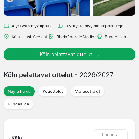
4 yritystä myy lippuja
3 yritystä myy matkapaketteja
Köln, Uusi-Seelanti
RheinEnergieStadion
Bundesliga
Köln pelattavat ottelut
Köln pelattavat ottelut
- 2026/2027
Näytä kaikki
Kotiottelut
Vierasottelut
Bundesliga
Lauantai
Köln