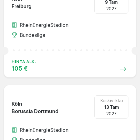
9 Tam
Freiburg
2027
RheinEnergieStadion
Bundesliga
HINTA ALK.
105 €
Keskiviikko
Köln
13 Tam
Borussia Dortmund
2027
RheinEnergieStadion
Bundesliga