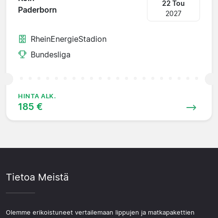
22 Tou
Paderborn
2027
RheinEnergieStadion
Bundesliga
HINTA ALK.
185 €
Tietoa Meistä
Olemme erikoistuneet vertailemaan lippujen ja matkapakettien