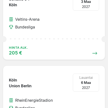
3 Maa
Köln
2027
Veltins-Arena
Bundesliga
HINTA ALK.
205 €
Lauantai
Köln
6 Maa
Union Berlin
2027
RheinEnergieStadion
Bundesliga