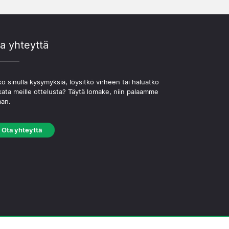
a yhteyttä
o sinulla kysymyksiä, löysitkö virheen tai haluatko
kata meille ottelusta? Täytä lomake, niin palaamme
aan.
Ota yhteyttä