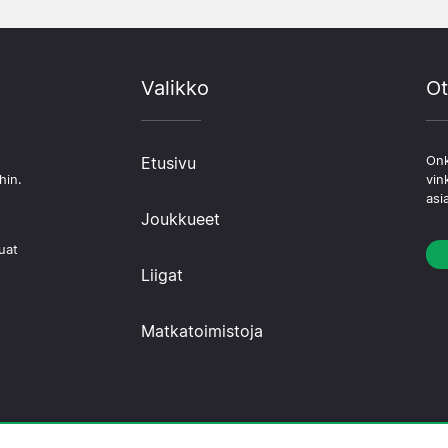
Valikko
Ot
Etusivu
Onk
hin.
vin
asi
Joukkueet
uat
Liigat
Matkatoimistoja