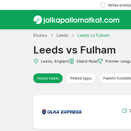
Vertaa ensisij
Etusivu
Leeds
Leeds vs Fulham
Leeds vs Fulham
Leeds, Englanti
Elland Road
Premier Leag
Näytä kaikki
Pelkkä lippu
Paketti hotellill