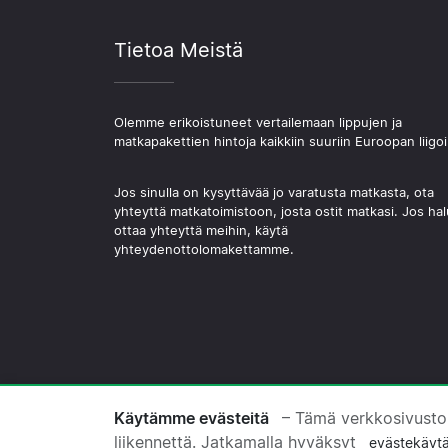
Tietoa Meistä
Olemme erikoistuneet vertailemaan lippujen ja
matkapakettien hintoja kaikkiin suuriin Euroopan liigoi
Jos sinulla on kysyttävää jo varatusta matkasta, ota
yhteyttä matkatoimistoon, josta ostit matkasi. Jos hal
ottaa yhteyttä meihin, käytä
yhteydenottolomakettamme.
© 2026 Copyright Jalkapallomatkat.com
Käytämme evästeitä
– Tämä verkkosivusto
liikennettä. Jatkamalla hyväksyt
evästekäyt