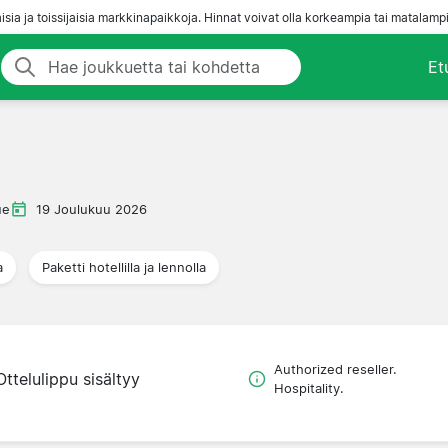
aisia ja toissijaisia markkinapaikkoja. Hinnat voivat olla korkeampia tai matalampi
Et
ue
19 Joulukuu 2026
a
Paketti hotellilla ja lennolla
Authorized reseller.
Ottelulippu sisältyy
Hospitality.