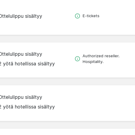
Ottelulippu sisältyy
E-tickets
Ottelulippu sisältyy
Authorized reseller.
Hospitality.
2 yötä hotellissa sisältyy
Ottelulippu sisältyy
2 yötä hotellissa sisältyy