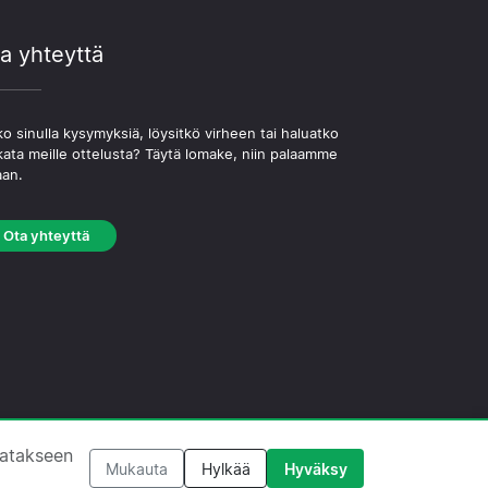
a yhteyttä
o sinulla kysymyksiä, löysitkö virheen tai haluatko
kata meille ottelusta? Täytä lomake, niin palaamme
aan.
Ota yhteyttä
västekäytäntö
·
Toimituksellinen käytäntö
tatakseen
Mukauta
Hylkää
Hyväksy