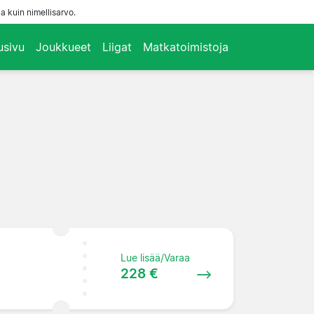
a kuin nimellisarvo.
usivu
Joukkueet
Liigat
Matkatoimistoja
Lue lisää/Varaa
228 €