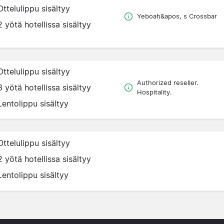
Ottelulippu sisältyy
Yeboah&apos, s Crossbar
2 yötä hotellissa sisältyy
Ottelulippu sisältyy
Authorized reseller.
3 yötä hotellissa sisältyy
Hospitality.
Lentolippu sisältyy
Ottelulippu sisältyy
2 yötä hotellissa sisältyy
Lentolippu sisältyy