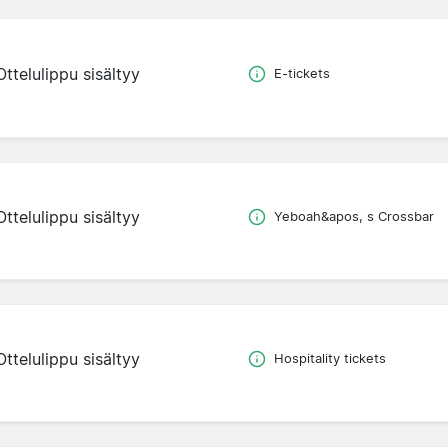
Ottelulippu sisältyy
E-tickets
Ottelulippu sisältyy
Yeboah&apos, s Crossbar
Ottelulippu sisältyy
Hospitality tickets