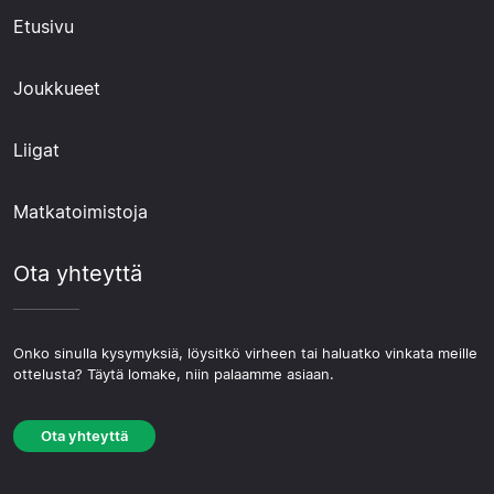
Etusivu
Joukkueet
Liigat
Matkatoimistoja
Ota yhteyttä
Onko sinulla kysymyksiä, löysitkö virheen tai haluatko vinkata meille
ottelusta? Täytä lomake, niin palaamme asiaan.
Ota yhteyttä