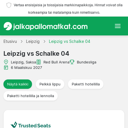
Vertaa ensisijaisia ja toissijaisia markkinapaikkoja. Hinnat voivat olla
korkeampia tai matalampia kuin nimellisarvo.
Etusivu
Etusivu
Leipzig
Leipzig vs Schalke 04
Leipzig vs Schalke 04
Joukkueet
Leipzig, Saksa
Red Bull Arena
Bundesliga
Liigat
6 Maaliskuu 2027
Matkatoimistoja
Näytä kaikki
Pelkkä lippu
Paketti hotellilla
Paketti hotellilla ja lennolla