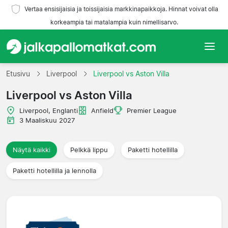
Vertaa ensisijaisia ja toissijaisia markkinapaikkoja. Hinnat voivat olla
korkeampia tai matalampia kuin nimellisarvo.
Etusivu
Etusivu
Liverpool
Liverpool vs Aston Villa
Liverpool vs Aston Villa
Joukkueet
Liverpool, Englanti
Anfield
Premier League
Liigat
3 Maaliskuu 2027
Matkatoimistoja
Näytä kaikki
Pelkkä lippu
Paketti hotellilla
Paketti hotellilla ja lennolla