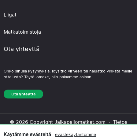
Liigat
Matkatoimistoja
Ota yhteyttä
Onko sinulla kysymyksiä, löysitkö virheen tai haluatko vinkata meille
ottelusta? Täytä lomake, niin palaamme asiaan.
Ota yhteyttä
© 2026 Copyright Jalkapallomatkat.com ·
Tietoa
Meistä
·
Ota yhteyttä
·
Tietosuojakäytäntö
·
Käytämme evästeitä
evästekäytäntömme
Evästekäytäntö
·
Toimituksellinen käytäntö