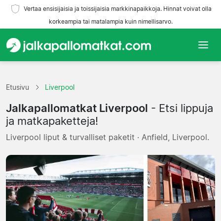
Vertaa ensisijaisia ja toissijaisia markkinapaikkoja. Hinnat voivat olla
korkeampia tai matalampia kuin nimellisarvo.
Etusivu
Etusivu
Liverpool
Joukkueet
Jalkapallomatkat Liverpool
- Etsi lippuja
Liigat
ja matkapaketteja!
Liverpool liput & turvalliset paketit · Anfield, Liverpool.
Matkatoimistoja