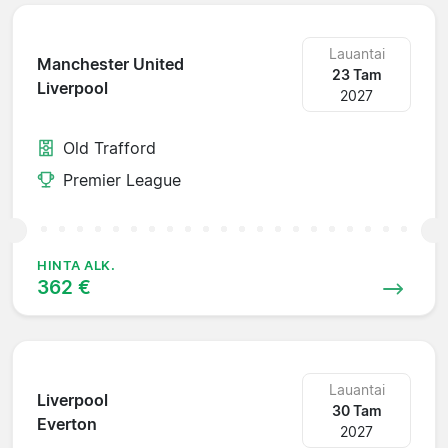
Lauantai
Manchester United
23 Tam
Liverpool
2027
Old Trafford
Premier League
HINTA ALK.
362 €
Lauantai
Liverpool
30 Tam
Everton
2027