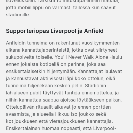
sovellukseen. Tarkista toimitustapa ennen matkaa,
jotta mobiililippu on varmasti tallessa kun saavut
stadionille.
Supporteriopas Liverpool ja Anfield
Anfieldin tunnelma on rakentunut vuosikymmenten
aikana kannattajaperinteistä, jotka ovat siirtyneet
sukupolvelta toiselle. You'll Never Walk Alone -laulu
ennen jokaista kotipeliä on perinne, joka saa
ensikertalaisetkin hiljentymään. Kannattajat laulavat
ja kannustavat aktiivisesti läpi koko ottelun, eikä
tunnelma hiljenekään kesken pelin. Stadionin
lähialueen pubit täyttyvät tunteja ennen ottelua, ja
niihin kannattaa saapua ajoissa löytääkseen paikan.
Ottelupäivän rituaalit alkavat jo ennen porttien
avaamista, ja alueella liikkuu iso joukko sekä
kotijoukkueen että vierasjoukkueen kannattajia.
Ensikertalainen huomaa nopeasti, että Liverpool-