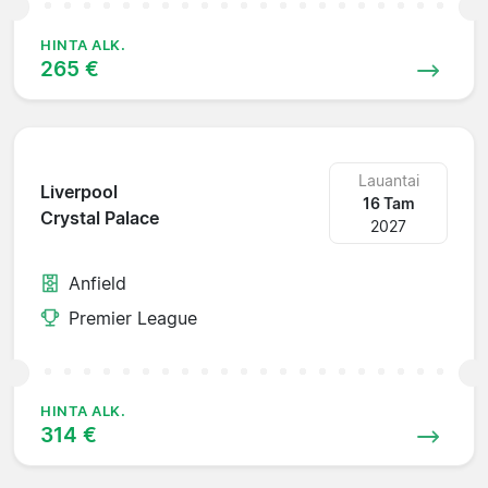
HINTA ALK.
265 €
Lauantai
Liverpool
16 Tam
Crystal Palace
2027
Anfield
Premier League
HINTA ALK.
314 €