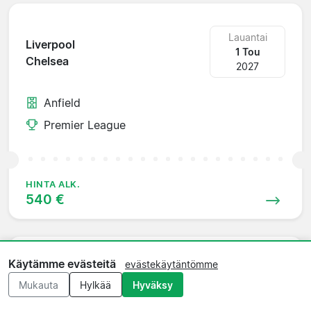
Lauantai
Liverpool
1 Tou
Chelsea
2027
Anfield
Premier League
HINTA ALK.
540 €
Käytämme evästeitä
evästekäytäntömme
Lauantai
Manchester City
Mukauta
Hylkää
Hyväksy
8 Tou
Liverpool
2027