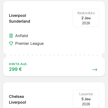
Keskiviikko
Liverpool
2 Jou
Sunderland
2026
Anfield
Premier League
HINTA ALK.
299 €
Lauantai
Chelsea
5 Jou
Liverpool
2026