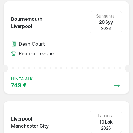
Sunnuntai
Bournemouth
20 Syy
Liverpool
2026
Dean Court
Premier League
HINTA ALK.
749 €
Lauantai
Liverpool
10 Lok
Manchester City
2026