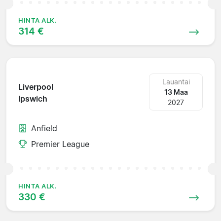
HINTA ALK.
314 €
Lauantai
Liverpool
13 Maa
Ipswich
2027
Anfield
Premier League
HINTA ALK.
330 €