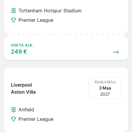
Tottenham Hotspur Stadium
Premier League
HINTA ALK.
249 €
Keskiviikko
Liverpool
3 Maa
Aston Villa
2027
Anfield
Premier League