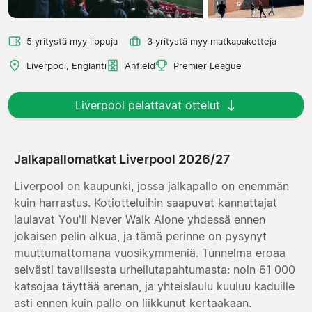
5 yritystä myy lippuja
3 yritystä myy matkapaketteja
Liverpool, Englanti
Anfield
Premier League
Liverpool pelattavat ottelut
Jalkapallomatkat Liverpool 2026/27
Liverpool on kaupunki, jossa jalkapallo on enemmän
kuin harrastus. Kotiotteluihin saapuvat kannattajat
laulavat You'll Never Walk Alone yhdessä ennen
jokaisen pelin alkua, ja tämä perinne on pysynyt
muuttumattomana vuosikymmeniä. Tunnelma eroaa
selvästi tavallisesta urheilutapahtumasta: noin 61 000
katsojaa täyttää arenan, ja yhteislaulu kuuluu kaduille
asti ennen kuin pallo on liikkunut kertaakaan.