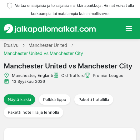
Vertaa ensisijaisia ja toissijaisia markkinapaikkoja. Hinnat voivat olla
korkeampia tai matalampia kuin nimellisarvo.
Etusivu
Etusivu
Manchester United
Manchester United vs Manchester City
Joukkueet
Manchester United vs Manchester City
Liigat
Manchester, Englanti
Old Trafford
Premier League
13 Syyskuu 2026
Matkatoimistoja
Näytä kaikki
Pelkkä lippu
Paketti hotellilla
Paketti hotellilla ja lennolla