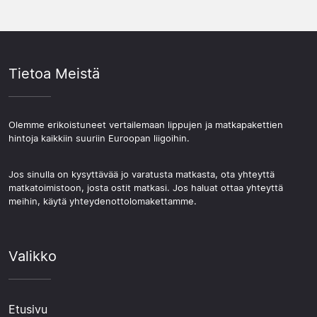
Tietoa Meistä
Olemme erikoistuneet vertailemaan lippujen ja matkapakettien
hintoja kaikkiin suuriin Euroopan liigoihin.
Jos sinulla on kysyttävää jo varatusta matkasta, ota yhteyttä
matkatoimistoon, josta ostit matkasi. Jos haluat ottaa yhteyttä
meihin, käytä yhteydenottolomakettamme.
Valikko
Etusivu