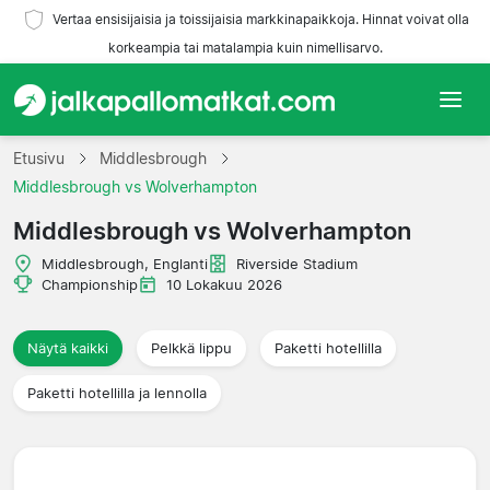
Vertaa ensisijaisia ja toissijaisia markkinapaikkoja. Hinnat voivat olla
korkeampia tai matalampia kuin nimellisarvo.
Etusivu
Etusivu
Middlesbrough
Middlesbrough vs Wolverhampton
Joukkueet
Middlesbrough vs Wolverhampton
Liigat
Middlesbrough, Englanti
Riverside Stadium
Championship
10 Lokakuu 2026
Matkatoimistoja
Näytä kaikki
Pelkkä lippu
Paketti hotellilla
Paketti hotellilla ja lennolla