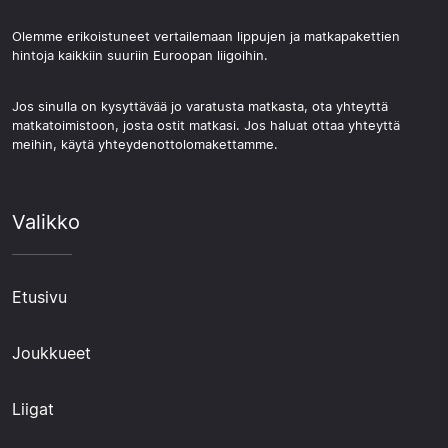
Olemme erikoistuneet vertailemaan lippujen ja matkapakettien
hintoja kaikkiin suuriin Euroopan liigoihin.
Jos sinulla on kysyttävää jo varatusta matkasta, ota yhteyttä
matkatoimistoon, josta ostit matkasi. Jos haluat ottaa yhteyttä
meihin, käytä yhteydenottolomakettamme.
Valikko
Etusivu
Joukkueet
Liigat