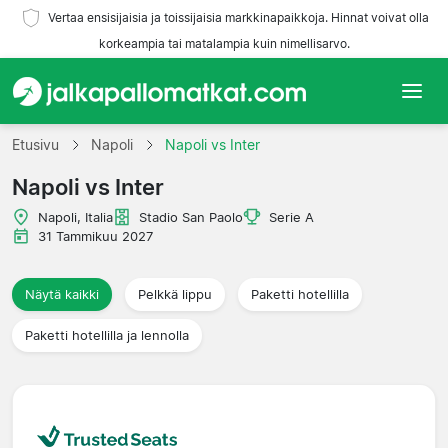
Vertaa ensisijaisia ja toissijaisia markkinapaikkoja. Hinnat voivat olla
korkeampia tai matalampia kuin nimellisarvo.
Etusivu
Etusivu
Napoli
Napoli vs Inter
Napoli vs Inter
Joukkueet
Napoli, Italia
Stadio San Paolo
Serie A
Liigat
31 Tammikuu 2027
Matkatoimistoja
Näytä kaikki
Pelkkä lippu
Paketti hotellilla
Paketti hotellilla ja lennolla