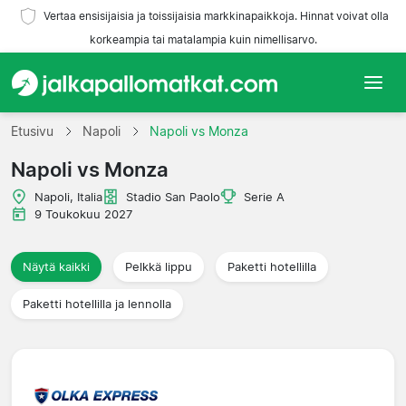
Vertaa ensisijaisia ja toissijaisia markkinapaikkoja. Hinnat voivat olla
korkeampia tai matalampia kuin nimellisarvo.
Etusivu
Etusivu
Napoli
Napoli vs Monza
Napoli vs Monza
Joukkueet
Napoli, Italia
Stadio San Paolo
Serie A
Liigat
9 Toukokuu 2027
Matkatoimistoja
Näytä kaikki
Pelkkä lippu
Paketti hotellilla
Paketti hotellilla ja lennolla