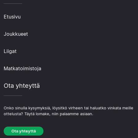
Etusivu
Joukkueet
Liigat
Matkatoimistoja
Ota yhteyttä
Onko sinulla kysymyksiä, löysitkö virheen tai haluatko vinkata meille
ottelusta? Täytä lomake, niin palaamme asiaan.
Ota yhteyttä