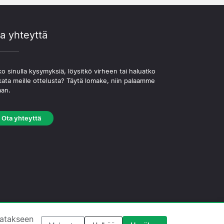
a yhteyttä
o sinulla kysymyksiä, löysitkö virheen tai haluatko
kata meille ottelusta? Täytä lomake, niin palaamme
aan.
Ota yhteyttä
västekäytäntö
·
Toimituksellinen käytäntö
tatakseen