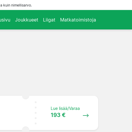
a kuin nimellisarvo.
usivu
Joukkueet
Liigat
Matkatoimistoja
Lue lisää/Varaa
193 €