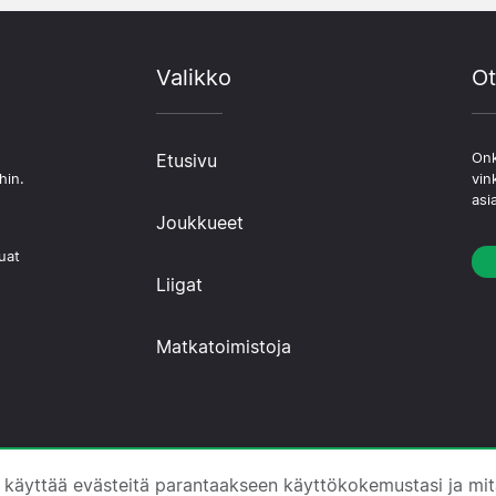
Valikko
Ot
Etusivu
Onk
hin.
vin
asi
Joukkueet
uat
Liigat
Matkatoimistoja
 ·
Tietoa Meistä
·
Ota yhteyttä
·
Tietosuojakäytäntö
·
E
 käyttää evästeitä parantaakseen käyttökokemustasi ja mi