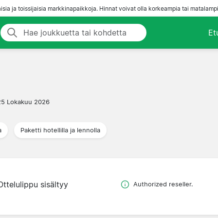
aisia ja toissijaisia markkinapaikkoja. Hinnat voivat olla korkeampia tai matalampi
Et
25 Lokakuu 2026
a
Paketti hotellilla ja lennolla
Ottelulippu sisältyy
Authorized reseller.