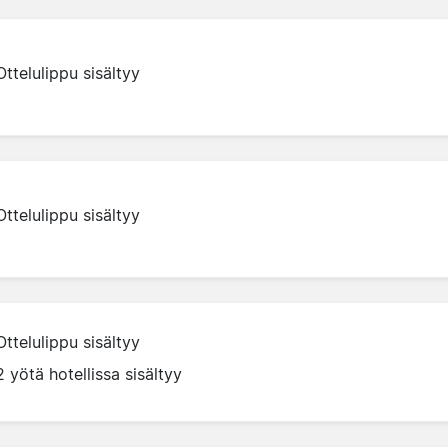
Ottelulippu sisältyy
Ottelulippu sisältyy
Ottelulippu sisältyy
2 yötä hotellissa sisältyy