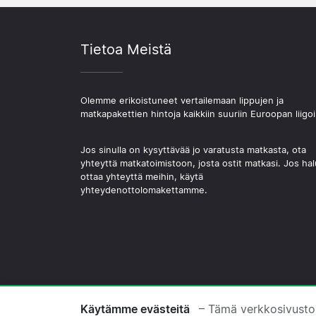
Tietoa Meistä
Olemme erikoistuneet vertailemaan lippujen ja
matkapakettien hintoja kaikkiin suuriin Euroopan liigoi
Jos sinulla on kysyttävää jo varatusta matkasta, ota
yhteyttä matkatoimistoon, josta ostit matkasi. Jos hal
ottaa yhteyttä meihin, käytä
yhteydenottolomakettamme.
© 2026 Copyright Jalkapallomatkat.com
Käytämme evästeitä
– Tämä verkkosivusto