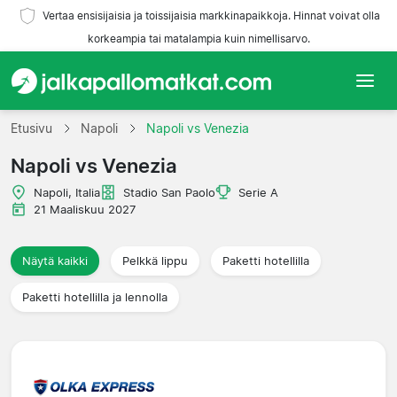
Vertaa ensisijaisia ja toissijaisia markkinapaikkoja. Hinnat voivat olla
korkeampia tai matalampia kuin nimellisarvo.
Etusivu
Etusivu
Napoli
Napoli vs Venezia
Napoli vs Venezia
Joukkueet
Napoli, Italia
Stadio San Paolo
Serie A
Liigat
21 Maaliskuu 2027
Matkatoimistoja
Näytä kaikki
Pelkkä lippu
Paketti hotellilla
Paketti hotellilla ja lennolla