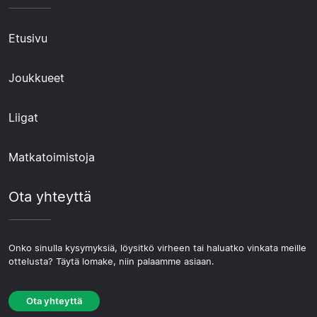
Etusivu
Joukkueet
Liigat
Matkatoimistoja
Ota yhteyttä
Onko sinulla kysymyksiä, löysitkö virheen tai haluatko vinkata meille
ottelusta? Täytä lomake, niin palaamme asiaan.
Ota yhteyttä