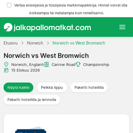
Vertaa ensisijaisia ja toissijaisia markkinapaikkoja. Hinnat voivat olla
korkeampia tai matalampia kuin nimellisarvo.
Etusivu
Etusivu
Norwich
Norwich vs West Bromwich
Norwich vs West Bromwich
Joukkueet
Norwich, Englanti
Carrow Road
Championship
Liigat
15 Elokuu 2026
Matkatoimistoja
Näytä kaikki
Pelkkä lippu
Paketti hotellilla
Paketti hotellilla ja lennolla