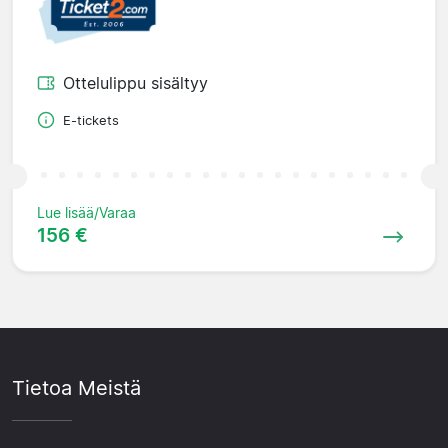
Ottelulippu sisältyy
E-tickets
Lue lisää/Varaa
156 €
Tietoa Meistä