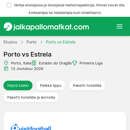
Vertaa ensisijaisia ja toissijaisia markkinapaikkoja. Hinnat voivat olla
korkeampia tai matalampia kuin nimellisarvo.
Etusivu
Etusivu
Porto
Porto vs Estrela
Porto vs Estrela
Joukkueet
Porto, Italia
Estádio do Dragão
Primeira Liga
Liigat
13 Joulukuu 2026
Matkatoimistoja
Näytä kaikki
Pelkkä lippu
Paketti hotellilla
Paketti hotellilla ja lennolla