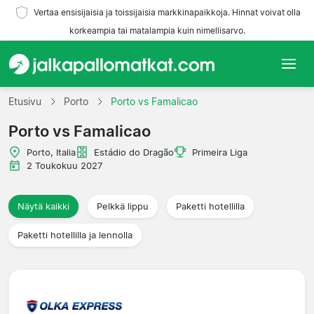
Vertaa ensisijaisia ja toissijaisia markkinapaikkoja. Hinnat voivat olla
korkeampia tai matalampia kuin nimellisarvo.
Etusivu
Etusivu
Porto
Porto vs Famalicao
Porto vs Famalicao
Joukkueet
Porto, Italia
Estádio do Dragão
Primeira Liga
Liigat
2 Toukokuu 2027
Matkatoimistoja
Näytä kaikki
Pelkkä lippu
Paketti hotellilla
Paketti hotellilla ja lennolla