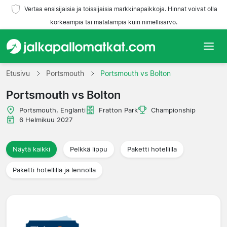
Vertaa ensisijaisia ja toissijaisia markkinapaikkoja. Hinnat voivat olla
korkeampia tai matalampia kuin nimellisarvo.
Etusivu
Etusivu
Portsmouth
Portsmouth vs Bolton
Portsmouth vs Bolton
Joukkueet
Portsmouth, Englanti
Fratton Park
Championship
Liigat
6 Helmikuu 2027
Matkatoimistoja
Näytä kaikki
Pelkkä lippu
Paketti hotellilla
Paketti hotellilla ja lennolla