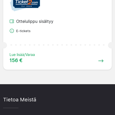
Ottelulippu sisältyy
E-tickets
Lue lisää/Varaa
156 €
Tietoa Meistä