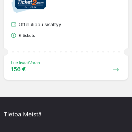
Ottelulippu sisältyy
E-tickets
Lue lisää/Varaa
156 €
Tietoa Meistä