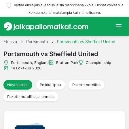
Vertaa ensisijaisia ja toissijaisia markkinapaikkoja. Hinnat voivat olla
korkeampia tai matalampia kuin nimellisarvo.
Etusivu
Etusivu
Portsmouth
Portsmouth vs Sheffield United
Portsmouth vs Sheffield United
Joukkueet
Portsmouth, Englanti
Fratton Park
Championship
Liigat
14 Lokakuu 2026
Matkatoimistoja
Näytä kaikki
Pelkkä lippu
Paketti hotellilla
Paketti hotellilla ja lennolla