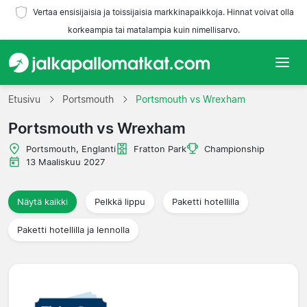
Vertaa ensisijaisia ja toissijaisia markkinapaikkoja. Hinnat voivat olla
korkeampia tai matalampia kuin nimellisarvo.
Etusivu
Etusivu
Portsmouth
Portsmouth vs Wrexham
Portsmouth vs Wrexham
Joukkueet
Portsmouth, Englanti
Fratton Park
Championship
Liigat
13 Maaliskuu 2027
Matkatoimistoja
Näytä kaikki
Pelkkä lippu
Paketti hotellilla
Paketti hotellilla ja lennolla