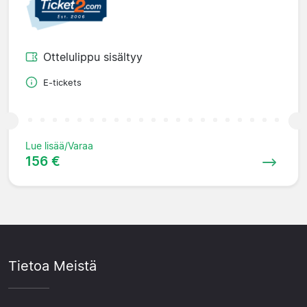
Ottelulippu sisältyy
E-tickets
Lue lisää/Varaa
156 €
Tietoa Meistä