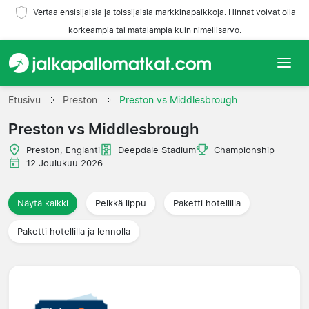
Vertaa ensisijaisia ja toissijaisia markkinapaikkoja. Hinnat voivat olla
korkeampia tai matalampia kuin nimellisarvo.
Etusivu
Etusivu
Preston
Preston vs Middlesbrough
Preston vs Middlesbrough
Joukkueet
Preston, Englanti
Deepdale Stadium
Championship
Liigat
12 Joulukuu 2026
Matkatoimistoja
Näytä kaikki
Pelkkä lippu
Paketti hotellilla
Paketti hotellilla ja lennolla