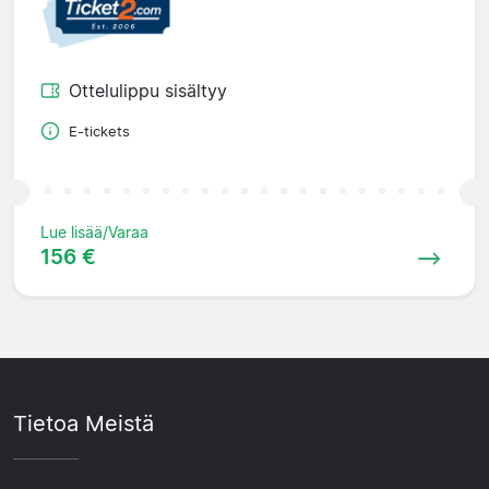
Ottelulippu sisältyy
E-tickets
Lue lisää/Varaa
156 €
Tietoa Meistä